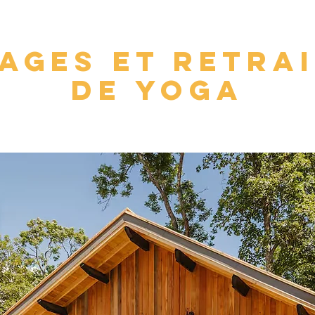
AGES et RETRA
de yoga