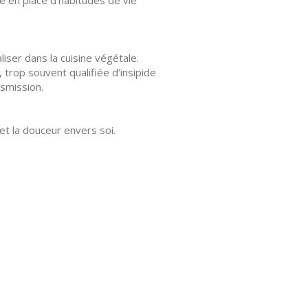
 en place d’habitudes de vie
iser dans la cuisine végétale.
 trop souvent qualifiée d’insipide
nsmission.
et la douceur envers soi.