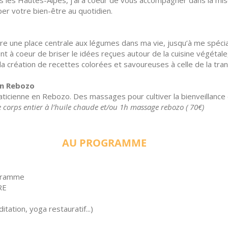
les Hautes-Alpes, j’ai à coeur de vous accompagner dans la mise
er votre bien-être au quotidien.
re une place centrale aux légumes dans ma vie, jusqu’à me spécial
nt à coeur de briser le idées reçues autour de la cuisine végétale,
a création de recettes colorées et savoureuses à celle de la tra
en Rebozo
ticienne en Rebozo. Des massages pour cultiver la bienveillance 
 corps entier à l’huile chaude et/ou 1h massage rebozo ( 70€)
AU PROGRAMME
ogramme
RE
tion, yoga restauratif...)