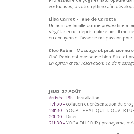
Professeure de yoga et naturopathe dans 
vertueuses, à votre rythme afin développ
Elisa Carrot - Fane de Carotte
Un nom de famille qui me prédestine à fai
Végétarienne, depuis quinze ans, il me tie
ou ennuyeuse. J‘associe ma passion pour l
Cloé Robin - Massage et praticienne 
Cloé Robin est masseuse bien-être et pra
En option et sur réservation: 1h de massage
JEUDI 27 AOÛT
Arrivée 16h
- Installation
17h30 -
collation et présentation du pr
18h30
- YOGA - PRATIQUE D’OUVERTU
20h00 -
Diner
21h30 -
YOGA DU SOIR ( pranayama, médita